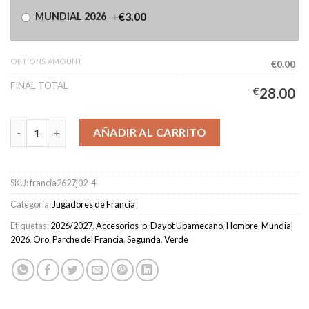
+
€3.00
MUNDIAL 2026
OPTIONS AMOUNT
€0.00
FINAL TOTAL
€
28.00
Camiseta Francia Segunda Equipación Hombre 2026/2027 - Upa
AÑADIR AL CARRITO
SKU:
francia2627j02-4
Categoría:
Jugadores de Francia
Etiquetas:
2026/2027
,
Accesorios-p
,
Dayot Upamecano
,
Hombre
,
Mundial
2026
,
Oro
,
Parche del Francia
,
Segunda
,
Verde