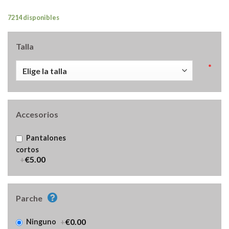
7214 disponibles
Talla
*
Accesorios
Pantalones
cortos
+
€5.00
Parche
+
€0.00
Ninguno