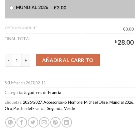
+
€3.00
MUNDIAL 2026
OPTIONS AMOUNT
€0.00
FINAL TOTAL
€
28.00
Camiseta Francia Segunda Equipación Hombre 2026/2027 - Olise
AÑADIR AL CARRITO
SKU:
francia2627j02-11
Categoría:
Jugadores de Francia
Etiquetas:
2026/2027
,
Accesorios-p
,
Hombre
,
Michael Olise
,
Mundial 2026
,
Oro
,
Parche del Francia
,
Segunda
,
Verde