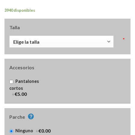
3940 disponibles
Talla
*
Accesorios
Pantalones
cortos
+
€5.00
Parche
+
€0.00
Ninguno