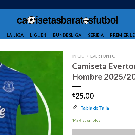
L
LA LIGA
LIGUE 1
BUNDESLIGA
SERIE A
PREMIER L
INICIO
/
EVERTON FC
Camiseta Everto
Hombre 2025/2
25.00
€
Tabla de Talla
145 disponibles