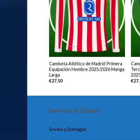
co de Madrid Segunda
Camiseta Atlético de Madrid Primera
Cami
bre 2025/2026
Equipación Hombre 2025/2026 Manga
Terc
Larga
202
€
27.50
€
27
Servicio al Cliente
Envíos y Entregas