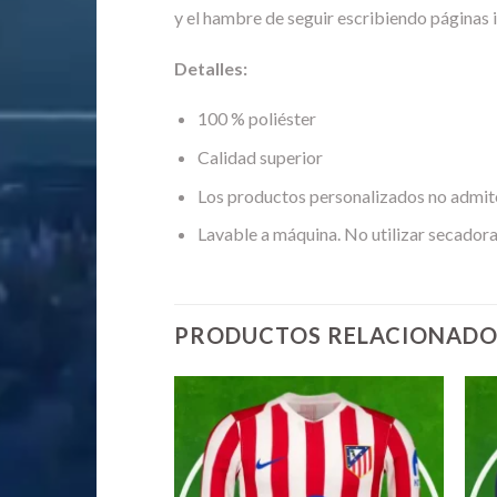
y el hambre de seguir escribiendo páginas 
Detalles:
100 % poliéster
Calidad superior
Los productos personalizados no admit
Lavable a máquina. No utilizar secadora
PRODUCTOS RELACIONADO