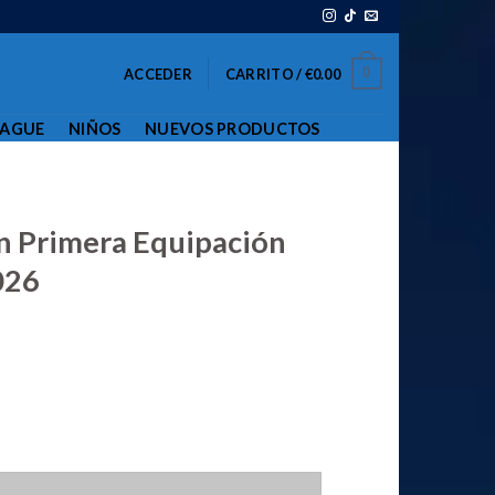
0
ACCEDER
CARRITO /
€
0.00
EAGUE
NIÑOS
NUEVOS PRODUCTOS
n Primera Equipación
026