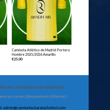
Camiseta Atlético de Madrid Portero
Hombre 2025/2026 Amarillo
€
25.00
te en contacto con nosotros
anos un correo (¡Respuesta en 24 horas!)
l:
admin@camisetasbaratasfutbol.com