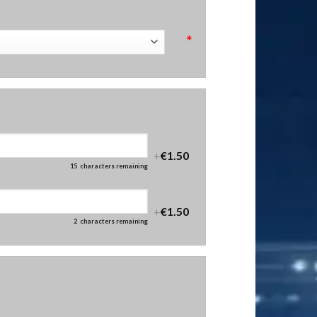
*
+
€1.50
15
characters remaining
+
€1.50
2
characters remaining