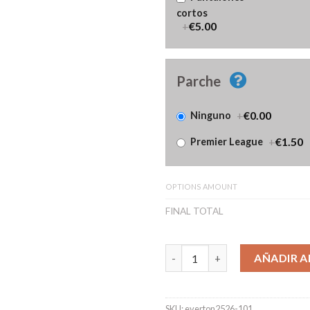
cortos
+
€5.00
Parche
+
€0.00
Ninguno
+
€1.50
Premier League
OPTIONS AMOUNT
FINAL TOTAL
Camiseta Everton Primera Equ
AÑADIR A
SKU:
everton2526-101