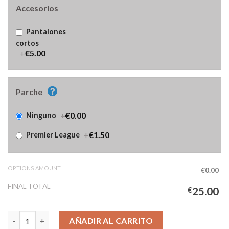
Accesorios
Pantalones
cortos
+
€5.00
Parche
+
€0.00
Ninguno
+
€1.50
Premier League
OPTIONS AMOUNT
€0.00
FINAL TOTAL
€
25.00
Camiseta Everton Portero Primera Equipación Hombre 2025/202
AÑADIR AL CARRITO