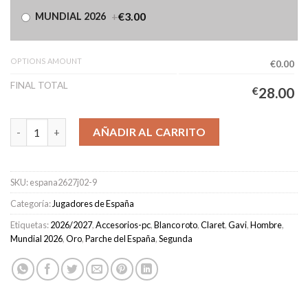
+
€3.00
MUNDIAL 2026
OPTIONS AMOUNT
€0.00
FINAL TOTAL
€
28.00
Camiseta España Segunda Equipación Hombre 2026/2027 - Gavi 
AÑADIR AL CARRITO
SKU:
espana2627j02-9
Categoría:
Jugadores de España
Etiquetas:
2026/2027
,
Accesorios-pc
,
Blanco roto
,
Claret
,
Gavi
,
Hombre
,
Mundial 2026
,
Oro
,
Parche del España
,
Segunda