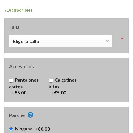
714 disponibles
Talla
*
Accesorios
Pantalones
Calcetines
cortos
altos
+
€5.00
+
€5.00
Parche
+
€0.00
Ninguno