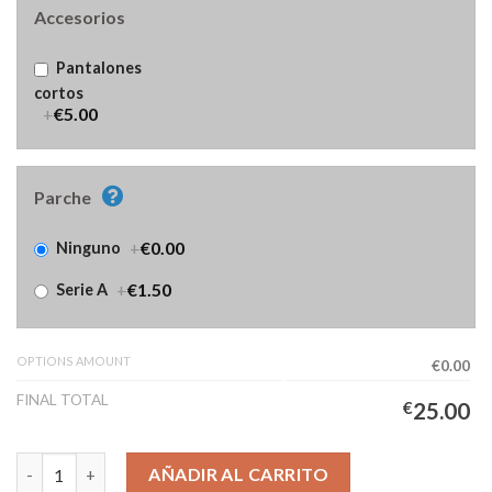
Accesorios
Pantalones
cortos
+
€5.00
Parche
+
€0.00
Ninguno
+
€1.50
Serie A
OPTIONS AMOUNT
€0.00
FINAL TOTAL
€
25.00
Camiseta Como 1907 Primera Equipación Hombre 2025/2026 can
AÑADIR AL CARRITO