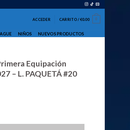
0
ACCEDER
CARRITO /
€
0.00
EAGUE
NIÑOS
NUEVOS PRODUCTOS
L
Primera Equipación
27 – L. PAQUETÁ #20