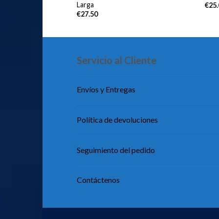
Larga
€
25
€
27.50
Servicio al Cliente
Envíos y Entregas
Política de devoluciones
Seguimiento del pedido
Contáctenos