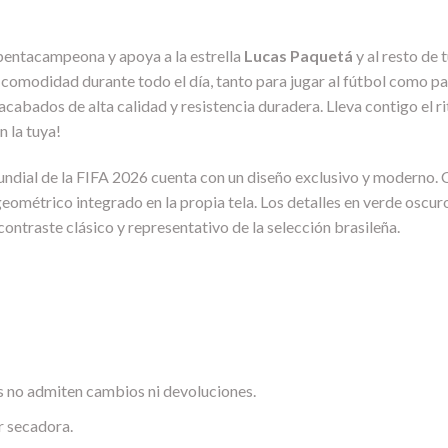
n pentacampeona y apoya a la estrella
Lucas Paquetá
y al resto de 
 comodidad durante todo el día, tanto para jugar al fútbol como par
acabados de alta calidad y resistencia duradera. Lleva contigo el ri
n la tuya!
undial de la FIFA 2026 cuenta con un diseño exclusivo y moderno. 
ométrico integrado en la propia tela. Los detalles en verde oscuro r
contraste clásico y representativo de la selección brasileña.
 no admiten cambios ni devoluciones.
r secadora.