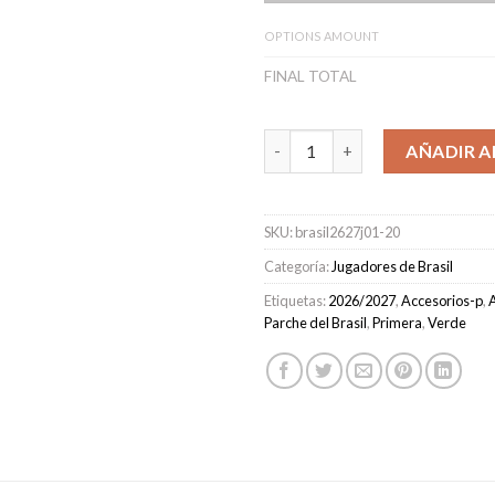
OPTIONS AMOUNT
FINAL TOTAL
Camiseta Brasil Primera Equip
AÑADIR A
SKU:
brasil2627j01-20
Categoría:
Jugadores de Brasil
Etiquetas:
2026/2027
,
Accesorios-p
,
A
Parche del Brasil
,
Primera
,
Verde