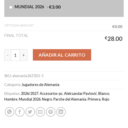
+
€3.00
MUNDIAL 2026
OPTIONS AMOUNT
€0.00
FINAL TOTAL
€
28.00
Camiseta Alemania Primera Equipación Hombre 2026/2027 - PAV
AÑADIR AL CARRITO
SKU:
alemania2627j01-5
Categoría:
Jugadores de Alemania
Etiquetas:
2026/2027
,
Accesorios-pc
,
Aleksandar Pavlović
,
Blanco
,
Hombre
,
Mundial 2026
,
Negro
,
Parche del Alemania
,
Primera
,
Rojo