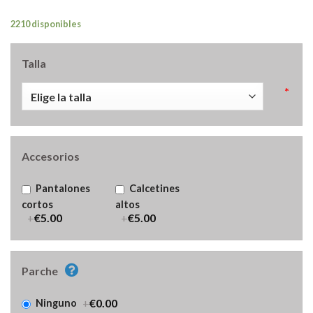
2210 disponibles
Talla
*
Accesorios
Pantalones
Calcetines
cortos
altos
+
€5.00
+
€5.00
Parche
+
€0.00
Ninguno