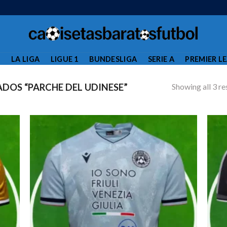
L
LA LIGA
LIGUE 1
BUNDESLIGA
SERIE A
PREMIER L
Showing all 3 re
OS “PARCHE DEL UDINESE”