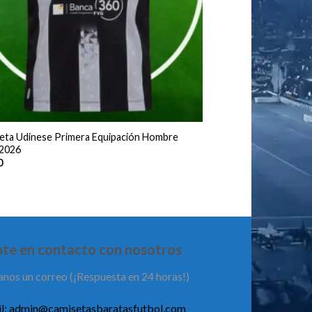
eta Udinese Primera Equipación Hombre
2026
0
te en contacto con nosotros
anos un correo (¡Respuesta en 24 horas!)
l:
admin@camisetasbaratasfutbol.com