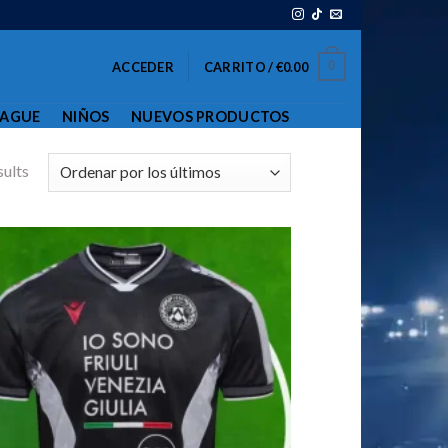
0
ACCEDER
CARRITO /
€
0.00
EAGUE
NIÑOS
NUEVOS PRODUCTOS
sults