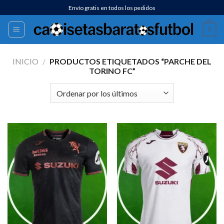
Saltar
Envío gratis en todos los pedidos
al
0
contenido
INICIO
/
PRODUCTOS ETIQUETADOS “PARCHE DEL
TORINO FC”