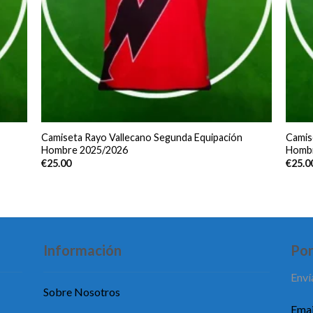
Camiseta Rayo Vallecano Segunda Equipación
Camis
Hombre 2025/2026
Hombr
€
25.00
€
25.0
Información
Pon
Enví
Sobre Nosotros
Emai