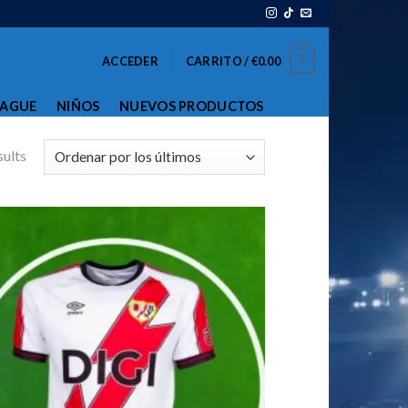
0
ACCEDER
CARRITO /
€
0.00
EAGUE
NIÑOS
NUEVOS PRODUCTOS
sults