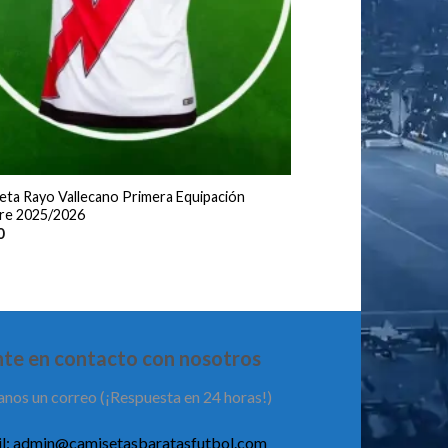
eta Rayo Vallecano Primera Equipación
e 2025/2026
0
te en contacto con nosotros
anos un correo (¡Respuesta en 24 horas!)
l:
admin@camisetasbaratasfutbol.com