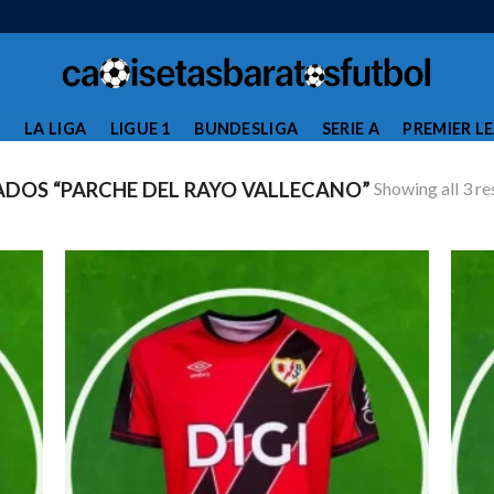
L
LA LIGA
LIGUE 1
BUNDESLIGA
SERIE A
PREMIER L
Showing all 3 re
DOS “PARCHE DEL RAYO VALLECANO”