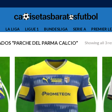
L
LA LIGA
LIGUE 1
BUNDESLIGA
SERIE A
PREMIER L
Showing all 3 re
DOS “PARCHE DEL PARMA CALCIO”