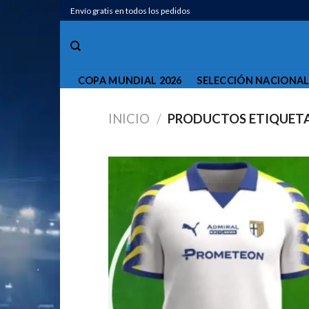
Saltar
Envío gratis en todos los pedidos
al
contenido
COPA MUNDIAL 2026
SELECCIÓN NACIONA
INICIO
/
PRODUCTOS ETIQUETA