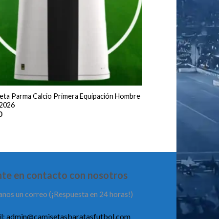
eta Parma Calcio Primera Equipación Hombre
2026
0
te en contacto con nosotros
anos un correo (¡Respuesta en 24 horas!)
l:
admin@camisetasbaratasfutbol.com