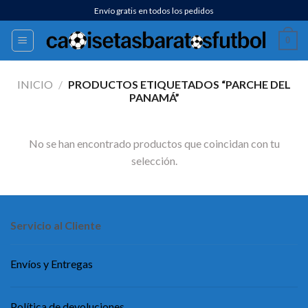
Saltar
Envío gratis en todos los pedidos
al
0
contenido
INICIO
/
PRODUCTOS ETIQUETADOS “PARCHE DEL
PANAMÁ”
No se han encontrado productos que coincidan con tu
selección.
Servicio al Cliente
Envíos y Entregas
Política de devoluciones