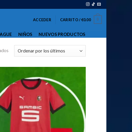
0
ACCEDER
CARRITO /
€
0.00
EAGUE
NIÑOS
NUEVOS PRODUCTOS
ados