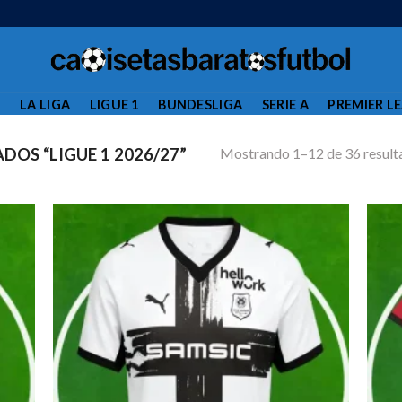
L
LA LIGA
LIGUE 1
BUNDESLIGA
SERIE A
PREMIER L
Mostrando 1–12 de 36 result
OS “LIGUE 1 2026/27”