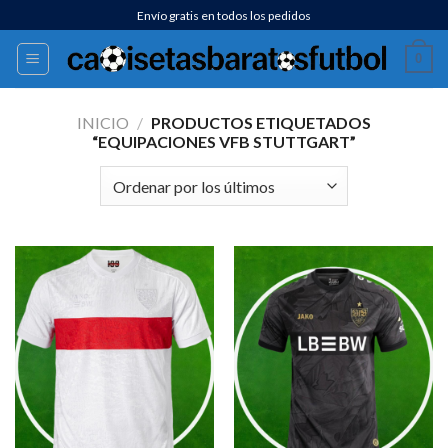
Saltar
Envío gratis en todos los pedidos
al
0
contenido
INICIO
/
PRODUCTOS ETIQUETADOS
“EQUIPACIONES VFB STUTTGART”