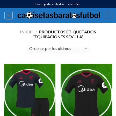
Saltar
Envío gratis en todos los pedidos
al
0
contenido
INICIO
/
PRODUCTOS ETIQUETADOS
“EQUIPACIONES SEVILLA”