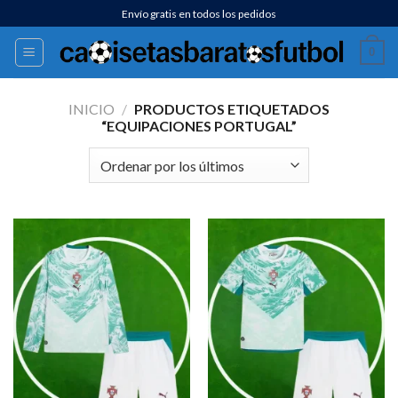
Saltar
Envío gratis en todos los pedidos
al
0
contenido
INICIO
/
PRODUCTOS ETIQUETADOS
“EQUIPACIONES PORTUGAL”