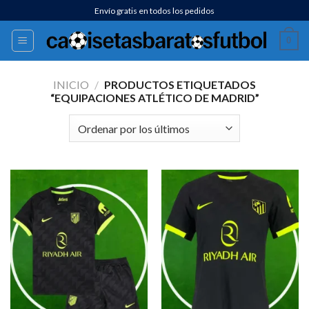
Saltar
Envío gratis en todos los pedidos
al
0
contenido
INICIO
/
PRODUCTOS ETIQUETADOS
“EQUIPACIONES ATLÉTICO DE MADRID”