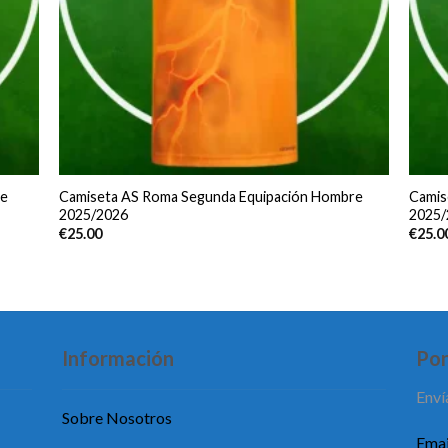
re
Camiseta AS Roma Segunda Equipación Hombre
Camis
2025/2026
2025/
€
25.00
€
25.0
Información
Pon
Enví
Sobre Nosotros
Emai