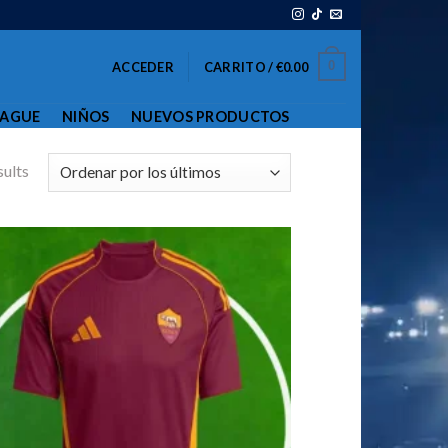
0
ACCEDER
CARRITO /
€
0.00
EAGUE
NIÑOS
NUEVOS PRODUCTOS
sults