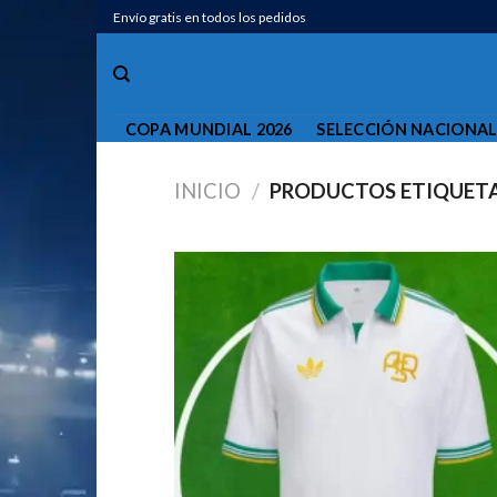
Saltar
Envío gratis en todos los pedidos
al
contenido
COPA MUNDIAL 2026
SELECCIÓN NACIONA
INICIO
/
PRODUCTOS ETIQUETA