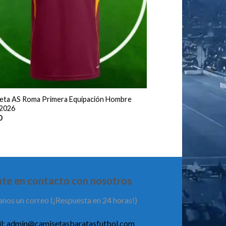
eta AS Roma Primera Equipación Hombre
2026
0
te en contacto con nosotros
anos un correo (¡Respuesta en 24 horas!)
l:
admin@camisetasbaratasfutbol.com