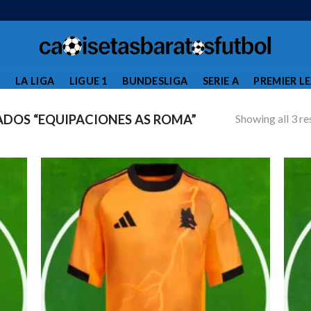
L
LA LIGA
LIGUE 1
BUNDESLIGA
SERIE A
PREMIER L
Showing all 3 re
DOS “EQUIPACIONES AS ROMA”