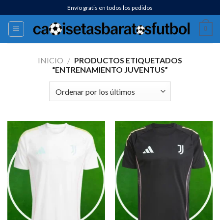
Saltar
Envío gratis en todos los pedidos
al
0
contenido
INICIO
/
PRODUCTOS ETIQUETADOS
“ENTRENAMIENTO JUVENTUS”