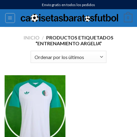
Saltar
Envío gratis en todos los pedidos
al
0
contenido
INICIO
/
PRODUCTOS ETIQUETADOS
“ENTRENAMIENTO ARGELIA”